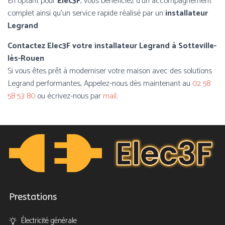
En optant pour
Elec3F
, vous bénéficiez d’un accompagnement
complet ainsi qu’un service rapide réalisé par un
installateur
Legrand
Contactez Elec3F votre installateur Legrand à Sotteville-
lès-Rouen
Si vous êtes prêt à moderniser votre maison avec des solutions
Legrand performantes, Appelez-nous dès maintenant au
02 58
58 53 80
ou écrivez-nous par
mail
.
Prestations
Électricité générale