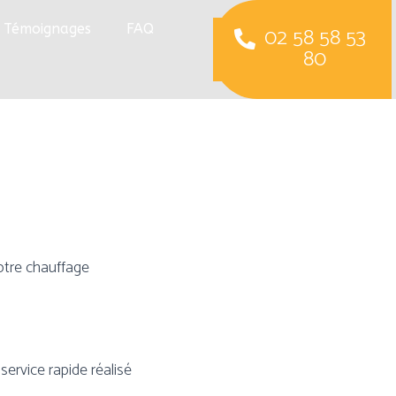
Témoignages
FAQ
02 58 58 53
80
otre chauffage
ervice rapide réalisé