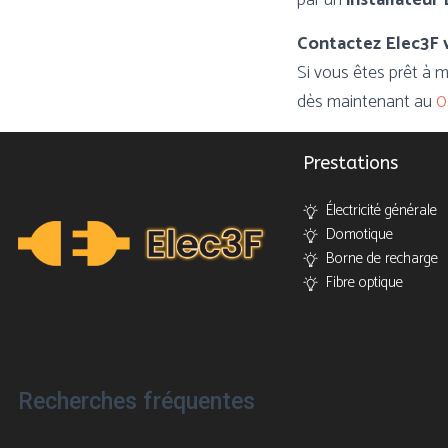
par un
installateur
Contactez Elec3F v
Si vous êtes prêt à 
dès maintenant au
0
Prestations
Électricité générale
Domotique
Borne de recharge
Fibre optique
Recherches fréquentes