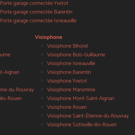
Porte garage connectée Yvetot
Porte garage connectée Barentin
Porte garage connectée Isneauville
Visiophone
Visiophone Bihorel
laume
Visiophone Bois-Guillaume
e
Visiophone Isneauville
nt-Aignan
Visiophone Barentin
Visiophone Yvetot
ienne-du-Rouvray
Visiophone Maromme
e-lès-Rouen
Visiophone Mont-Saint-Aignan
Visiophone Rouen
Visiophone Saint-Étienne-du-Rouvray
e
Visiophone Sotteville-lès-Rouen