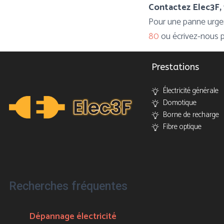
Contactez Elec3F, 
Pour une panne urge
80
ou écrivez-nous 
Prestations
Électricité générale
Domotique
Borne de recharge
Fibre optique
Recherches fréquentes
Dépannage électricité