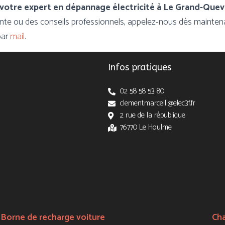
votre expert en dépannage électricité à Le Grand-Quevi
nte ou des conseils professionnels, appelez-nous dès mainte
par
mail
.
Infos pratiques
02 58 58 53 80
clement.marcelli@elec3f.fr
2 rue de la république
76770 Le Houlme
Borne de recharge voiture
Ch