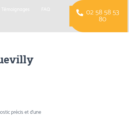
Témoignages
FAQ
02 58 58 53
80
uevilly
ostic précis et d’une