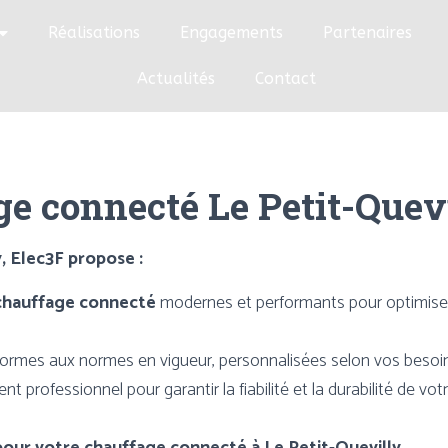
Réalisations
Engagements
Partenaires
Actualités
Contact
e connecté Le Petit-Quev
, Elec3F propose :
chauffage connecté
modernes et performants pour
optimise
formes aux normes en vigueur, personnalisées selon vos
besoi
rofessionnel pour garantir la fiabilité et la durabilité de
vot