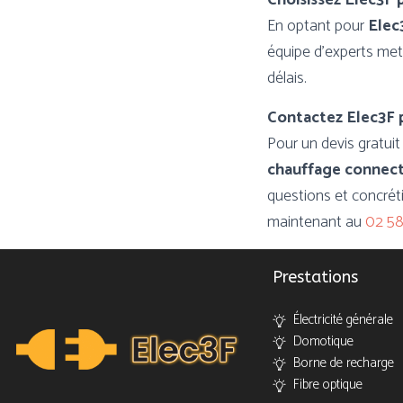
Choisissez Elec3F 
En optant pour
Elec
équipe d’experts met 
délais.
Contactez Elec3F 
Pour un devis gratui
chauffage connect
questions et concrét
maintenant au
02 58
Prestations
Électricité générale
Domotique
Borne de recharge
Fibre optique