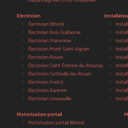
Dépannage électricité Isneauville
Electricien
Installate
Électricien Bihorel
Instal
Électricien Bois-Guillaume
Instal
Électricien Maromme
Instal
Électricien Mont-Saint-Aignan
Instal
Électricien Rouen
Instal
Électricien Saint-Étienne-du-Rouvray
Insta
Électricien Sotteville-lès-Rouen
Insta
Électricien Yvetot
Insta
Électricien Barentin
Insta
Électricien Isneauville
Instal
Motorisation portail
M
Motorisation portail Bihorel