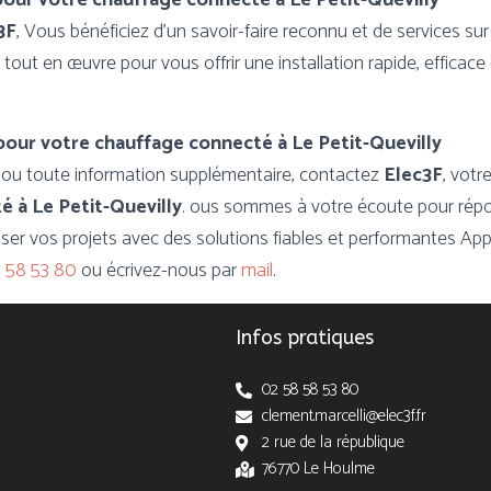
pour votre chauffage connecté à Le Petit-Quevilly
3F
, Vous bénéficiez d’un savoir-faire reconnu et de services su
tout en œuvre pour vous offrir une installation rapide, efficac
pour votre chauffage connecté à Le Petit-Quevilly
t ou toute information supplémentaire, contactez
Elec3F
, votr
é à
Le Petit-Quevilly
. ous sommes à votre écoute pour rép
iser vos projets avec des solutions fiables et performantes Ap
 58 53 80
ou écrivez-nous par
mail
.
Infos pratiques
02 58 58 53 80
clement.marcelli@elec3f.fr
2 rue de la république
76770 Le Houlme