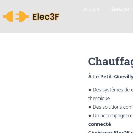
Accueil
Services
Chauffag
À Le Petit-Quevilly
●
Des systèmes de
thermique
●
Des solutions con
●
Un accompagnement p
connecté