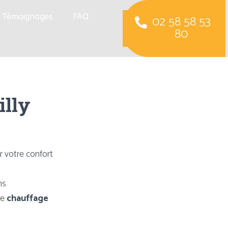
Témoignages
FAQ
02 58 58 53
80
illy
r votre confort
ns
re
chauffage